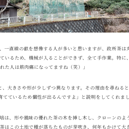
、一直線の畝を想像する人が多いと思いますが、政所茶は
ているため、機械が入ることができず、全て手作業。特に
れた人は筋肉痛になってますね（笑）」
と、大きさや形が少しずつ異なります。その理由を尋ねる
育てているため個性が出るんですよ」と説明をしてくれま
培は、形や風味の優れた茶の木を挿し木し、クローンのよ
茶はこの土地で種が落ちたものが芽吹き、何年もかけて大