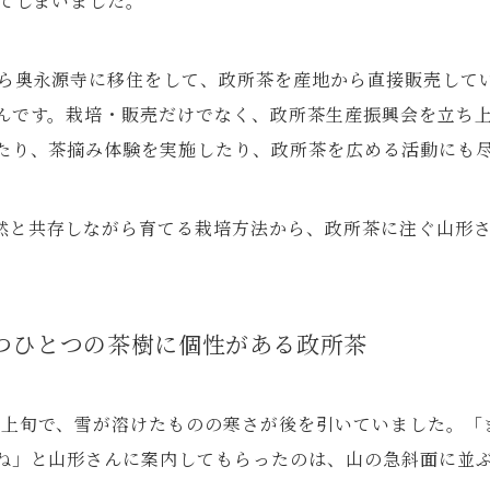
ってしまいました。
年から奥永源寺に移住をして、政所茶を産地から直接販売して
んです。栽培・販売だけでなく、政所茶生産振興会を立ち
たり、茶摘み体験を実施したり、政所茶を広める活動にも
然と共存しながら育てる栽培方法から、政所茶に注ぐ山形
一つひとつの茶樹に個性がある政所茶
月上旬で、雪が溶けたものの寒さが後を引いていました。「
ね」と山形さんに案内してもらったのは、山の急斜面に並