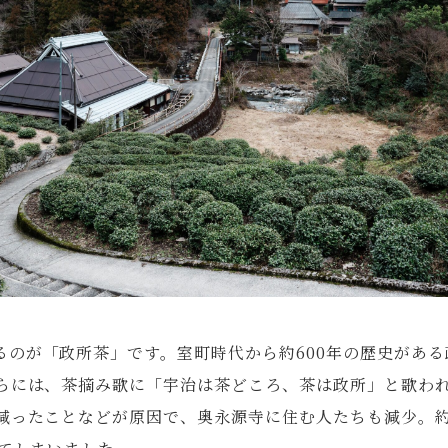
るのが「政所茶」です。室町時代から約600年の歴史があ
らには、茶摘み歌に「宇治は茶どころ、茶は政所」と歌わ
減ったことなどが原因で、奥永源寺に住む人たちも減少。約