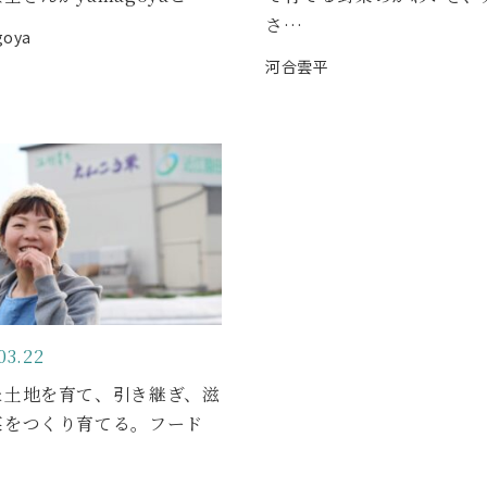
さ…
goya
河合雲平
03.22
た土地を育て、引き継ぎ、滋
菜をつくり育てる。フード