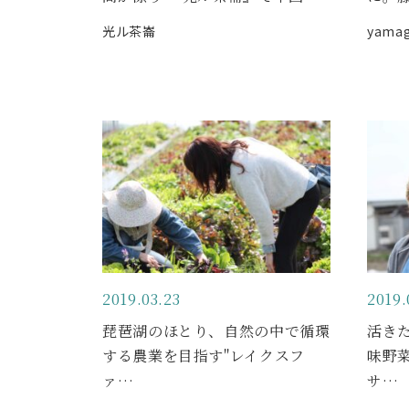
光ル茶崙
yama
2019.03.23
2019.
琵琶湖のほとり、自然の中で循環
活き
する農業を目指す"レイクスフ
味野
ァ…
サ…