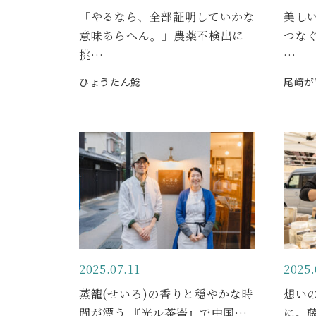
「やるなら、全部証明していかな
美し
意味あらへん。」農薬不検出に
つな
挑…
…
ひょうたん鯰
尾﨑が
2025.07.11
2025.
蒸籠(せいろ)の香りと穏やかな時
想い
間が漂う 『光ル茶崙』で中国…
に。藤