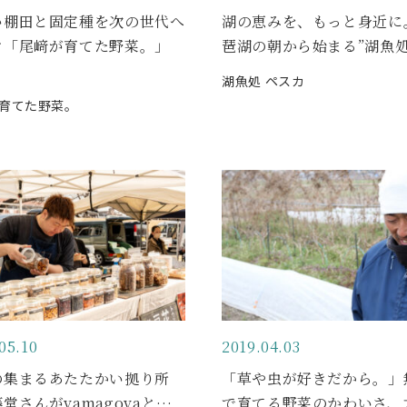
い棚田と固定種を次の世代へ
湖の恵みを、もっと身近に
ぐ「尾﨑が育てた野菜。」
琶湖の朝から始まる”湖魚処
湖魚処 ペスカ
育てた野菜。
05.10
2019.04.03
の集まるあたたかい拠り所
「草や虫が好きだから。」
堂さんがyamagoyaと…
で育てる野菜のかわいさ、