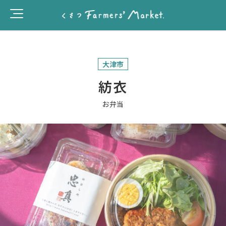
大津市
紡衣
お弁当