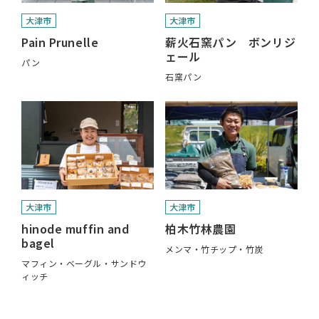
大津市
大津市
Pain Prunelle
薪火石窯パン ボンリジ
ェール
パン
石窯パン
大津市
大津市
hinode muffin and
柏木竹林農園
bagel
メンマ・竹チップ・竹炭
マフィン・ベーグル・サンドウ
ィッチ