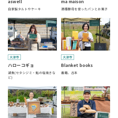
aswell
ma maison
自家製タルトやケーキ
酒種酵母を使ったパンとお菓子
大津市
大津市
ハローコギョ
Blanket books
湖魚(セタシジミ・鮎の塩焼きな
書籍、古本
ど)