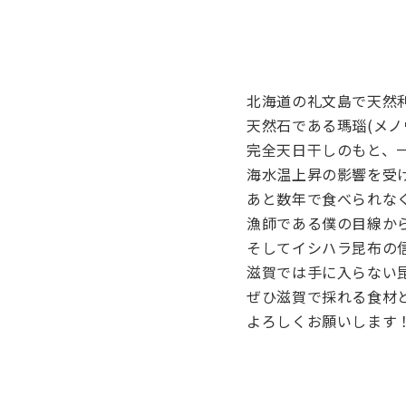
北海道の礼文島で天然
天然石である瑪瑙(メ
完全天日干しのもと、
海水温上昇の影響を受
あと数年で食べられな
漁師である僕の目線か
そしてイシハラ昆布の
滋賀では手に入らない
ぜひ滋賀で採れる食材
よろしくお願いします